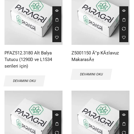
PFAZ512.3180 Alt Balya
Z5001150 Ä°p KÄ±lavuz
Tutucu (1290D ve L1534
MakarasÄ±
serileri için)
DEVAMINI OKU
DEVAMINI OKU