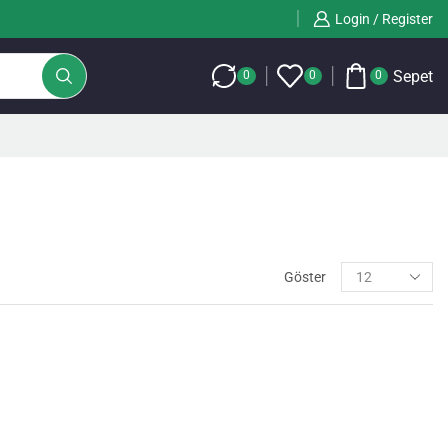
Login / Register
Sepet
0
0
0
Bir önceki sayfaya dönmek için tıklayınız
Göster