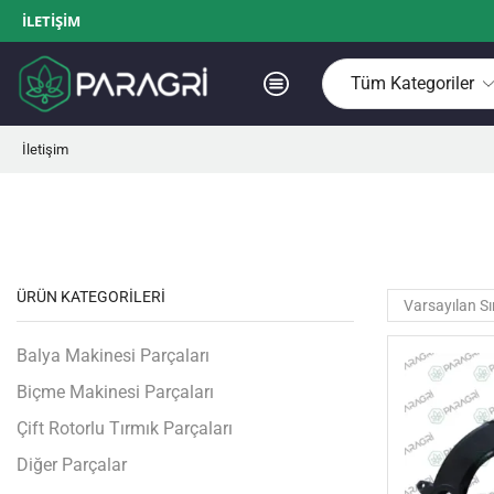
İLETIŞIM
İletişim
Ana Sayfa
Mağaza
Gübre Serpme Makinesi Parçaları
ÜRÜN KATEGORILERI
Balya Makinesi Parçaları
Biçme Makinesi Parçaları
Çift Rotorlu Tırmık Parçaları
Diğer Parçalar