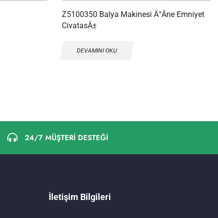
Z5100350 Balya Makinesi Ä°Äne Emniyet
CivatasÄ±
DEVAMINI OKU
24/7 MÜŞTERİ DESTEĞİ
İletişim Bilgileri