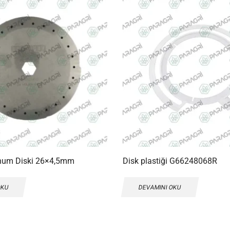
hum Diski 26×4,5mm
Disk plastiği G66248068R
OKU
DEVAMINI OKU