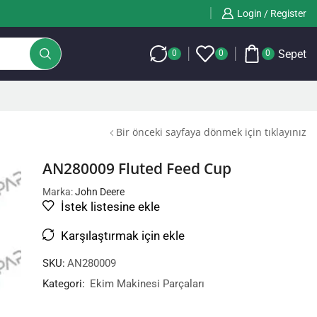
Login / Register
Sepet
0
0
0
Bir önceki sayfaya dönmek için tıklayınız
AN280009 Fluted Feed Cup
Marka:
John Deere
İstek listesine ekle
Karşılaştırmak için ekle
SKU:
AN280009
Kategori:
Ekim Makinesi Parçaları