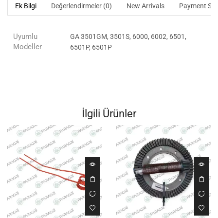
Ek Bilgi
Değerlendirmeler (0)
New Arrivals
Payment Sec
Uyumlu
GA 3501GM, 3501S, 6000, 6002, 6501,
Modeller
6501P, 6501P
İlgili Ürünler