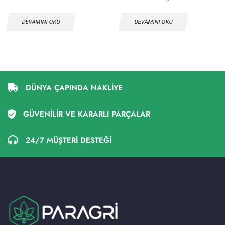
DEVAMINI OKU
DEVAMINI OKU
DÜNYA ÇAPINDA NAKLİYE
GÜVENİLİR VE KARARLI PARÇALAR
24/7 MÜŞTERİ DESTEĞİ