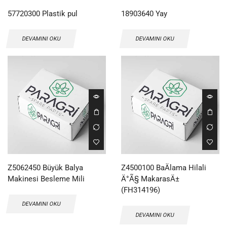
57720300 Plastik pul
18903640 Yay
DEVAMINI OKU
DEVAMINI OKU
Z5062450 Büyük Balya
Z4500100 BaÄlama Hilali
Makinesi Besleme Mili
Ä°Ã§ MakarasÄ±
(FH314196)
DEVAMINI OKU
DEVAMINI OKU